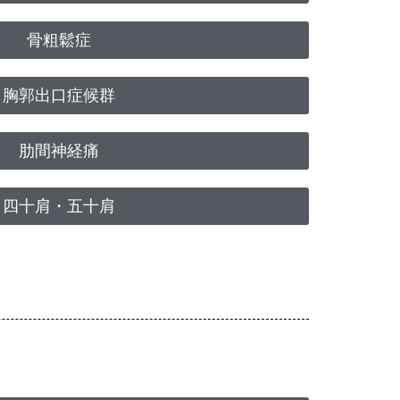
骨粗鬆症
胸郭出口症候群
肋間神経痛
四十肩・五十肩