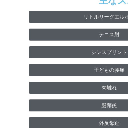
主なス
リトルリーグエル
テニス肘
シンスプリント
子どもの腰痛
肉離れ
腱鞘炎
外反母趾