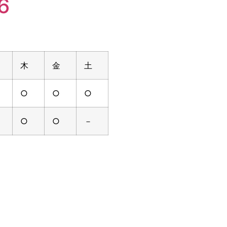
6
木
金
土
○
○
○
○
○
－