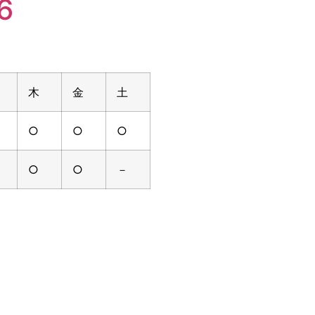
6
木
金
土
○
○
○
○
○
－