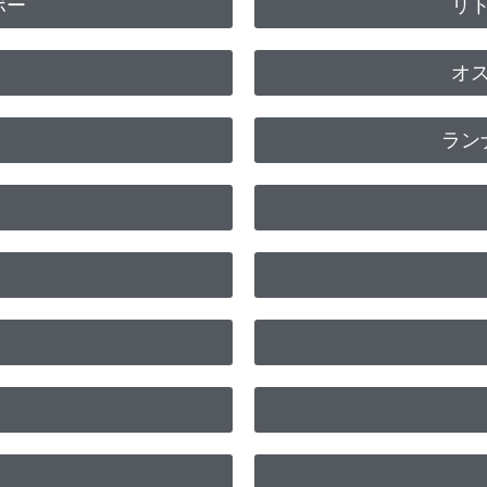
ボー
リ
オ
ラン