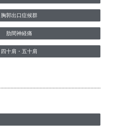
胸郭出口症候群
肋間神経痛
四十肩・五十肩